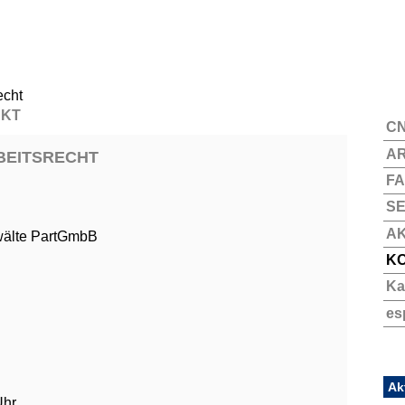
AKT
C
AR
BEITSRECHT
F
SE
A
wälte PartGmbB
K
Ka
es
Ak
Uhr