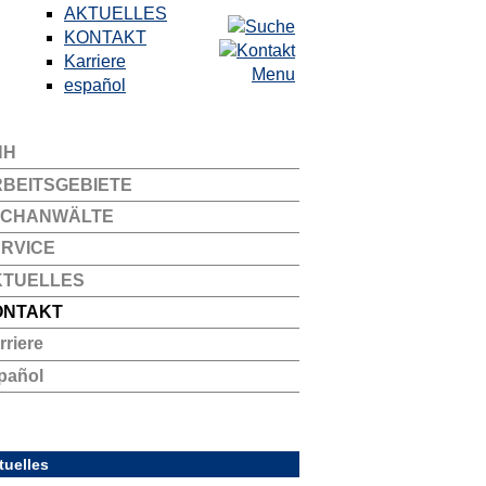
AKTUELLES
KONTAKT
Karriere
Menu
español
NH
BEITSGEBIETE
ACHANWÄLTE
RVICE
KTUELLES
ONTAKT
rriere
pañol
tuelles