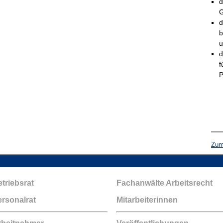
d
G
d
b
u
d
f
P
Zum 
triebsrat
Fachanwälte Arbeitsrecht
rsonalrat
Mitarbeiterinnen