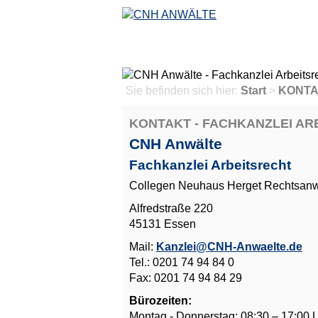
Sie befinden sich hier:
Start
>
KONT
KONTAKT - FACHKANZLEI AR
CNH Anwälte
Fachkanzlei Arbeitsrecht
Collegen Neuhaus Herget Rechtsan
Alfredstraße 220
45131 Essen
Mail:
Kanzlei@CNH-Anwaelte.de
Tel.: 0201 74 94 84 0
Fax: 0201 74 94 84 29
Bürozeiten:
Montag - Donnerstag: 08:30 – 17:00 